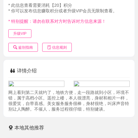
* 此信息查看需要消耗【20】积分
* 你可以发布信息赚取积分或者升级VIP会员无限制查看。
* 特别提醒：请勿在联系对方时告诉对方信息来源！
升级VIP
鉴别指南
信息规则
详情介绍
网上看到第二天就约了，地铁方便，走一段路就到小区，环境不
错，属于高档小区。遥控上楼，本人很漂亮，身材和相片一样，
很爱笑，自带喜感。美女服务服务很棒，身材很绝，叫床声音特
别让人陶醉。不催人，服务过程很仔细，特别健谈。
本地其他推荐