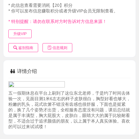
* 此信息查看需要消耗【20】积分
* 你可以发布信息赚取积分或者升级VIP会员无限制查看。
* 特别提醒：请勿在联系对方时告诉对方信息来源！
升级VIP
鉴别指南
信息规则
详情介绍
五一假期休息在平台上刷到了这位东北老师，于是约了时间去体
验一次，见面目测1米6左右的样子皮肤很白，胸型好看也够大，
粉嫩的乳头，花式吹箫不错没有齿感也很舒服，下面也是挺紧
的，换了几个姿势才出货，全程服务态度没有问题，课后总结就
是属于丰满型，胸大屁股大，皮肤白，眼睛大大的属于比较耐看
型，不适合过于追求颜值的朋友，以上属于本人真实体验。喜欢
的可以过来试试喽！