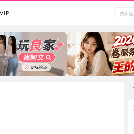
本地其
武侯区S
2026-0
早就听说易
到了小 ...
四川省