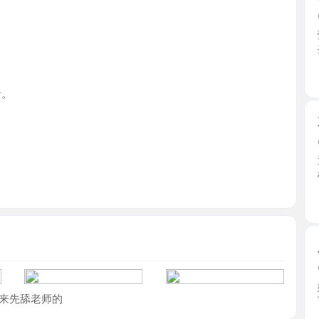
四川省
东门晓晓
2026-0
通过狼友
楼，电话 ..
四川省
肤白貌美
2026-0
妹妹平常也
舔老师的
可以舌 ...
四川省
大奶御姐
2026-0