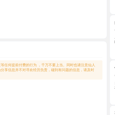
纯天然大
2026-0
服务很不
喝不喝 ...
四川省
何提前付费的行为 ，千万不要上当。同时也请注意仙人
情趣制服
享信息并不对寻欢经历负责，碰到有问题的信息，请及时
2026-0
关注这个
材很不 ...
四川省
菊乐路大
2026-0
莹莹是个骚
夹，配合 ..