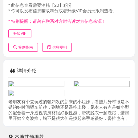
* 此信息查看需要消耗【20】积分
* 你可以发布信息赚取积分或者升级VIP会员无限制查看。
* 特别提醒：请勿在联系对方时告诉对方信息来源！
升级VIP
鉴别指南
信息规则
详情介绍
老朋友有个去玩过的骚妇发的新来的小姐妹，看照片身材很是不
错约好时间驱车前往，到地还是遥控上楼，见本人有点是娇小型
的配合着一身透视装身材很好很性感，帮我脱衣一起洗浴，进房
里开始全身波推，胸不是很大但是摸起来手感很好，臀推也有，
本地其他推荐