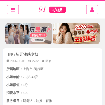
闵行新开性感少妇
2026-05-08
2732
匿名
所属地区：
上海市-闵行区
小姐年龄：
25岁-30岁
小姐颜值：
6分
消费水平：
520
服务项目：
鸳鸯浴，波推，臀推，