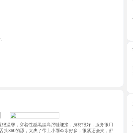
江苏省
张家港市
2026-0
妹妹在小
姑娘， ...
江苏省
姑苏小妹
2026-0
近期闲来
温馨，穿着性感黑丝高跟鞋迎接，身材很好，服务很用
去到战 ...
60的舔，太爽了带上小雨伞水好多，很紧还会夹，舒
江苏省
吴中区小
2026-0