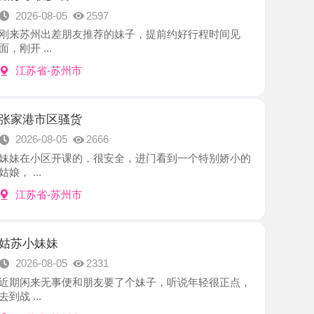
-苏州市
区骚货
8-05
2666
区开课的，很安全，进门看到一个特别娇小的
-苏州市
妹
8-05
2331
无事便和朋友要了个妹子，听说年轻很正点，
-苏州市
不点
8-05
2361