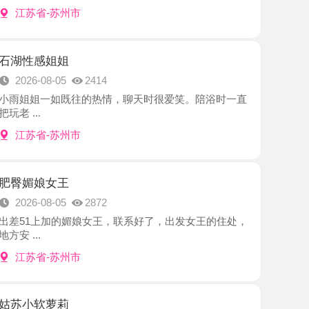
姐姐
8-05
2414
一如既往的热情，聊天时很爱笑。陪浴时一直
-苏州市
女王
8-05
2872
加的媚娘女王，联系好了，出发女王的住处，
-苏州市
萝莉
8-05
2597
出差朋友推荐的妹子，提前约好行程时间见
.