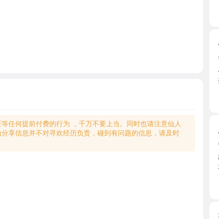
石湖性感
2026-0
小雨姐姐
把玩老 ...
江苏省
何提前付费的行为 ，千万不要上当。同时也请注意仙人
肥臀媚娘
享信息并不对寻欢经历负责，碰到有问题的信息，请及时
2026-0
出差51上
地方安 ...
江苏省
姑苏小软
2026-0
刚来苏州
面，刚开 ..