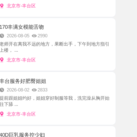
女模能舌吻
8-05
2990
离我不远的地方，果断出手，下午到地方指引
-丰台区
好肥臀姐姐
8-02
2833
姐约好，姐姐穿好制服等我，洗完澡从胸开始
-丰台区
乳服务控少妇
8-02
2083
回又约了这位巨乳老师，真叫人上头。一对大