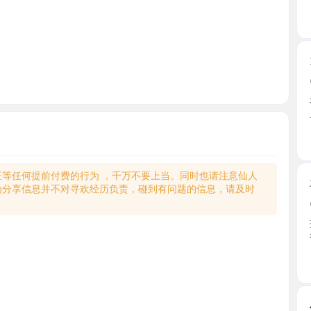
170丰满
2026-0
老师开在
上楼， ...
北京市
何提前付费的行为 ，千万不要上当。同时也请注意仙人
丰台服务
享信息并不对寻欢经历负责，碰到有问题的信息，请及时
2026-0
提前跟姐
往下舔 ...
北京市
40D巨
2026-0
今年头一
奶晃得 ...