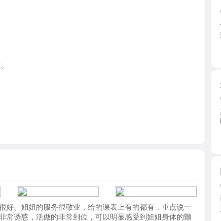
北京市
美韵服务
2026-0
其他老师
味，让人 ..
北京市
回锅丰台
2026-0
已经是二
。姐姐的服务很敬业，给的课表上有的都有，重点说一
进门她 ...
诱惑，活做的非常到位，可以明显感受到姐姐身体的颤
北京市
服。值得品尝一下。
娇小性感
2026-0