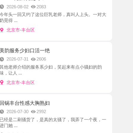
-丰台区
少妇口活一绝
7-31
2606
介绍的服务系少妇，笑起来有点小骚妇的韵
.
-丰台区
性感大胸熟妇
7-30
2992
刷骚货了，是真的太骚了，我弄了一个夜，一
-丰台区
肥臀妹子
7-30
2952