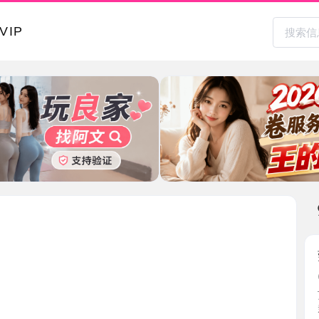
本地其
莞式毒龙
2026-0
顶级莞式
群里听 ...
北京市