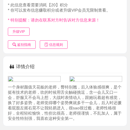
* 此信息查看需要消耗【20】积分
* 你可以发布信息赚取积分或者升级VIP会员无限制查看。
* 特别提醒：请勿在联系对方时告诉对方信息来源！
升级VIP
鉴别指南
信息规则
详情介绍
一个身材颜值天花板的老师，臀特别翘，后入体验感很爽，是个
挺有技术的老师，吹的时候用舌尖触碰挑逗，含一会儿又口一
会，舒服又不会马上想，大战时表情动人，跟她玩着超有感觉，
换了好多姿势，老师觉得哪个姿势爽就多干一会儿，后入时还撅
着屁股左摇右晃不让我轻易进入，很sao很过瘾，老师性格很
好，全程轻松愉快，性价比很高，老师很谨慎，不乱加人，属于
安全性特别强，我喜欢这种安全第一。