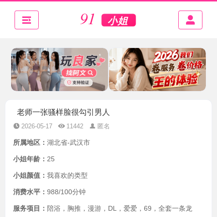
老师一张骚样脸很勾引男人
2026-05-17
11442
匿名
所属地区：
湖北省-武汉市
小姐年龄：
25
小姐颜值：
我喜欢的类型
消费水平：
988/100分钟
服务项目：
陪浴，胸推，漫游，DL，爱爱，69，全套一条龙