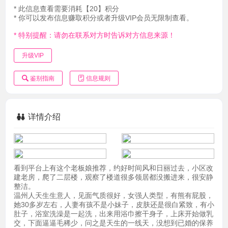
* 此信息查看需要消耗【20】积分
* 你可以发布信息赚取积分或者升级VIP会员无限制查看。
* 特别提醒：请勿在联系对方时告诉对方信息来源！
升级VIP
鉴别指南
信息规则
详情介绍
看到平台上有这个老板娘推荐，约好时间风和日丽过去，小区改
建老房，爬了二层楼，观察了楼道很多领居都没搬进来，很安静
整洁。
温州人天生生意人，见面气质很好，女强人类型，有熊有屁股，
她30多岁左右，人妻有孩不是小妹子，皮肤还是很白紧致，有小
肚子，浴室洗澡是一起洗，出来用浴巾擦干身子，上床开始做乳
交，下面逼逼毛稀少，问之是天生的一线天，没想到已婚的保养