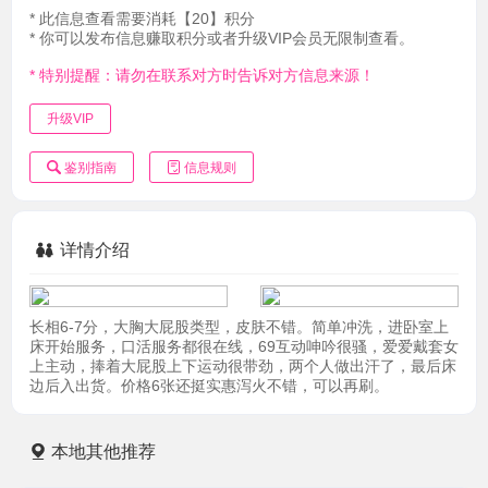
* 此信息查看需要消耗【20】积分
* 你可以发布信息赚取积分或者升级VIP会员无限制查看。
* 特别提醒：请勿在联系对方时告诉对方信息来源！
升级VIP
鉴别指南
信息规则
详情介绍
长相6-7分，大胸大屁股类型，皮肤不错。简单冲洗，进卧室上
床开始服务，口活服务都很在线，69互动呻吟很骚，爱爱戴套女
上主动，捧着大屁股上下运动很带劲，两个人做出汗了，最后床
边后入出货。价格6张还挺实惠泻火不错，可以再刷。
本地其他推荐