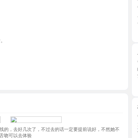
浙江省
上城区小
2026-0
昨晚下班
觉她本 ...
浙江省
杭州巨乳
2026-0
大热天去
，去好几次了，不过去的话一定要提前说好，不然她不
凉快， ...
可以去体验
浙江省
萧山纯舌
2026-0