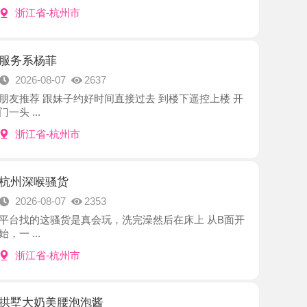
菲
8-07
2637
跟妹子约好时间直接过去 到楼下遥控上楼 开
-杭州市
骚货
8-07
2353
骚货是真会玩，洗完澡然后在床上 从B面开
-杭州市
美腰泡泡酱
8-07
2258
泡泡酱老师，说颜值能打、身材更顶，是那种