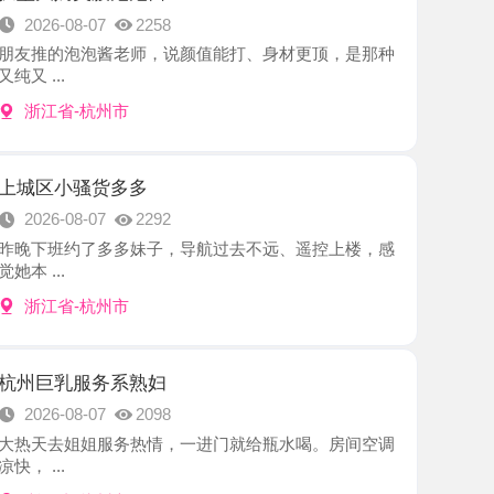
-杭州市
骚货多多
8-07
2292
约了多多妹子，导航过去不远、遥控上楼，感
-杭州市
服务系熟妇
8-07
2098
姐姐服务热情，一进门就给瓶水喝。房间空调
-杭州市
服务淇淇
8-07
2464