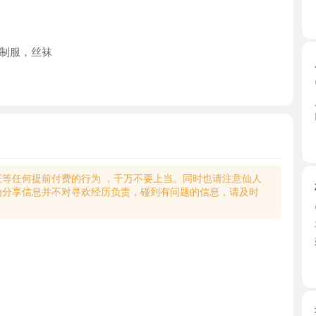
，丝袜
服务系杨
2026-0
朋友推荐 
门一头 ...
浙江省
何提前付费的行为 ，千万不要上当。同时也请注意仙人
杭州深喉
享信息并不对寻欢经历负责，碰到有问题的信息，请及时
2026-0
平台找的这
始，一 ...
浙江省
拱墅大奶
2026-0
朋友推的
又纯又 ...