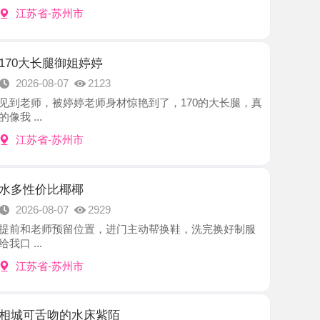
腿御姐婷婷
8-07
2123
被婷婷老师身材惊艳到了，170的大长腿，真
-苏州市
比椰椰
8-07
2929
师预留位置，进门主动帮换鞋，洗完换好制服
-苏州市
吻的水床紫陌
8-07
2325
州都是热的不行，最近火气大必须去降降火在