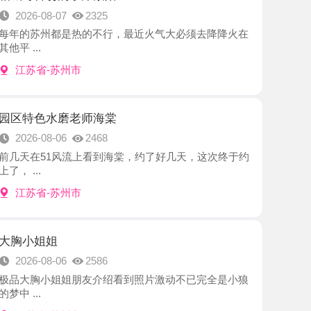
-苏州市
水磨老师海棠
8-06
2468
1风流上看到海棠，约了好几天，这次终于约
-苏州市
姐
8-06
2586
小姐姐朋友介绍看到照片激动不已完全是小狼
-苏州市
小浪妇桔子
8-06
2727