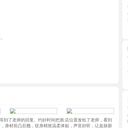
江苏省
园区特色
2026-0
前几天在5
上了， ...
江苏省
大胸小姐
2026-0
极品大胸
了老师的回复。约好时间把酒:店位置发给了老师，看到
的梦中 ...
身材前凸后翘，纹身精致温柔体贴，声音好听，让血脉膨
江苏省
前后上下都认真的:清洗，出了浴室很主动的帮忙擦干身
活很不错并且时间也长，下面也是干净无味里面粉嫩，
上就受:不了，腰上不自觉的更用力了，直接:发射。在
各种姿势，十分大胆，老师很有耐心，什么姿势都配
相城风骚
起喜欢的双人游戏，刚进去感觉很紧很温暖，刚开始老
2026-0