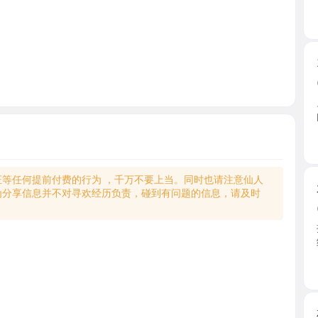
170大长
2026-0
见到老师，
的像我 ...
江苏省
何提前付费的行为 ，千万不要上当。同时也请注意仙人
水多性价
享信息并不对寻欢经历负责，碰到有问题的信息，请及时
2026-0
提前和老
给我口 ...
江苏省
相城可舌
2026-0
每年的苏
其他平 ...