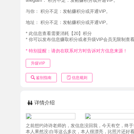
地址：
积分不足：发帖赚积分或开通VIP。
* 此信息查看需要消耗【20】积分
* 你可以发布信息赚取积分或者升级VIP会员无限制查看。
* 特别提醒：请勿在联系对方时告诉对方信息来源！
升级VIP
鉴别指南
信息规则
详情介绍
之前想约诗诗老师的，发信息没回我，今天有空，终于等到
本人果然没:白等这么多次，本人很漂亮，比照片还好看，
胀。两人聊了一会，气氛差不多便开始洗澡，洗的很仔细，
体，态度服务很好。修长的双腿配上黑丝诱惑十足，老师口
整个过程很有感觉，然后带上雨伞开工，老师太会了，一个女
床上抱着老师聊天，休息了一会再次提枪上马，七上八下，
合，看着完美的酮体，感觉爱不释手玩得不亦乐平开始玩一