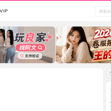
本地其
姑苏女神
2026-0
特喜欢这
它在我 ...
江苏省