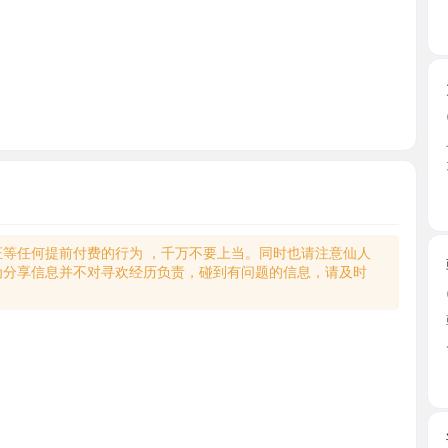
太原服务
2026-0
早就听说
天热烦 ...
山西省
何提前付费的行为 ，千万不要上当。同时也请注意仙人
朝鲜族熟
享信息并不对寻欢经历负责，碰到有问题的信息，请及时
2026-0
朝鲜族熟
片还要 ...
山西省
诱人身材
2026-0
今日发现
臀，配置 ..