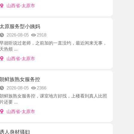
型小姨妈
8-05
2918
过老师，之前加的一直没约，最近闲来无事，
-太原市
女服务控
8-05
2366
女服务控，课室地方好找，上楼看到真人比照
-太原市
骚妇
8-02
2313
一个宝藏骚妇，身材挺好，长腿细腰，蜜桃
.