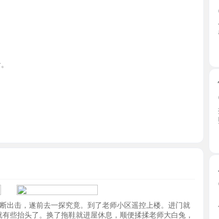
山西省
性感网袜
2026-0
按定位上
照片没 ...
山西省
小店00
2026-0
自己聊的
击，遂前去一探究竟。到了老师小区遥控上楼。进门就
位置离 ...
些抬头了。换了拖鞋就进屋休息，顺便揉揉老师大白兔，
山西省
。然后洗浴完毕开始ab面服务。到了乳交那一步，我
师又口。口也是爽爆。。最后实在忍不住了，提枪上
。
号需要养，目前只有与你正常。即使如此，也说是太原
太原美胸
情绪的女生是真不多见了。
2026-0