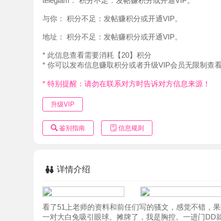
地址：
积分不足：发帖赚积分或开通VIP。
* 此信息查看需要消耗【20】积分
* 你可以发布信息赚取积分或者升级VIP会员无限制查看。
* 特别提醒：请勿在联系对方时告诉对方信息来源！
升级VIP
鉴别指南
信息规则
详情介绍
看了51上老师的资料和前任们写的骚文，感觉不错，果断出
一对大白兔吸引眼球。摊牌了，我是胸控。一进门DD就有
不愧天然大D杯。看着老师房间很干净整洁，会铺一次性床单
已经快不行了。老师还说她温柔一点，慢一点，忍住了。老
阵。下面也很紧。鼓鼓的，水也多。兄弟愣是没忍住，哈哈
闲聊时说起，因为搜索的人太多，导致几个qq都异常了，新
的大哥们太热情……这年头，人长得好看，且又能照顾别人