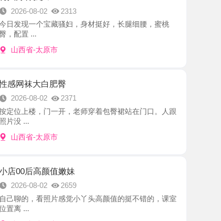
-太原市
大白肥臀
8-02
2371
楼，门一开，老师穿着包臀裙站在门口。人跟
-太原市
后高颜值嫩妹
8-02
2659
，看照片感觉小丫头高颜值的挺不错的，课室
-太原市
欲姐
8-01
2050