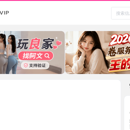
本地其
良家熟女
2026-0
妹子新人
型，比 ...
山西省