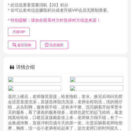
* 此信息查看需要消耗【20】积分
* 你可以发布信息赚取积分或者升级VIP会员无限制查看。
* 特别提醒：请勿在联系对方时告诉对方信息来源！
升级VIP
鉴别指南
信息规则
详情介绍
遥控上楼后，老师微笑迎接，给拿拖鞋，拿水。换完后询问先唠
会还是直接洗澡，直接选择脱洗洗澡，老师全程助洗，洗的很仔
细，从头到脚，服务很不错，还有水中箫。洗完躺着开始享受今
天的服务，看了课表的服务很多，老师也是忙的起飞哈哈，毒龙
很真哈哈哈，口硬后直接戴套坐上来，老师体力很不错，有了一
会换成传教，直接冲刺完成今天的第一发。出货后躺着老师给按
摩，胸推，没一会小老弟有站起来了，这次老师口的时间挺久，