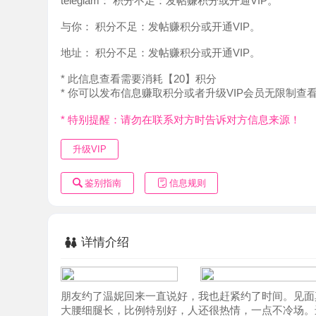
地址：
积分不足：发帖赚积分或开通VIP。
* 此信息查看需要消耗【20】积分
* 你可以发布信息赚取积分或者升级VIP会员无限制查看。
* 特别提醒：请勿在联系对方时告诉对方信息来源！
升级VIP
鉴别指南
信息规则
详情介绍
朋友约了温妮回来一直说好，我也赶紧约了时间。见面真人
大腰细腿长，比例特别好，人还很热情，一点不冷场。进门
她很会撩，动作主动风骚，口活细致，前戏随便摸也没拒绝
特别养眼，后入也翘得自然。该有的服务全都有，氛围像情
间，人很随和。整体体验舒服又放松，喜欢这种类型的可以