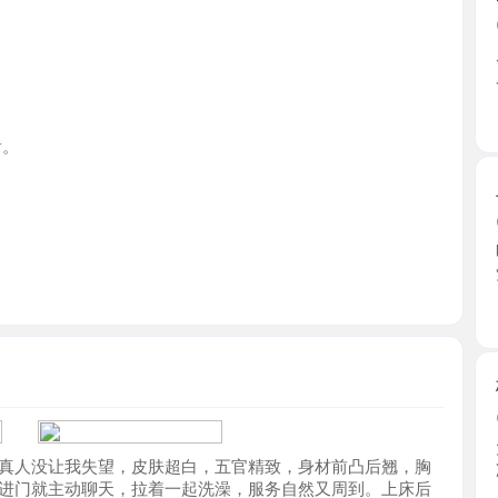
浙江省
上城区小
2026-0
昨晚下班
觉她本 ...
浙江省
杭州巨乳
2026-0
大热天去
没让我失望，皮肤超白，五官精致，身材前凸后翘，胸
凉快， ...
就主动聊天，拉着一起洗澡，服务自然又周到。上床后
浙江省
。做的时候配合度高，水多节奏舒服，女上位腿长胸晃
人一样放松。完事还帮冲洗，躺着聊了会儿，不赶时
试试，下次有空还想再约。
萧山纯舌
2026-0