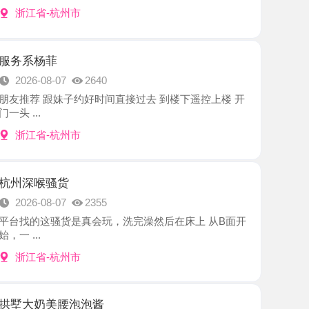
菲
8-07
2640
跟妹子约好时间直接过去 到楼下遥控上楼 开
-杭州市
骚货
8-07
2355
骚货是真会玩，洗完澡然后在床上 从B面开
-杭州市
美腰泡泡酱
8-07
2261
泡泡酱老师，说颜值能打、身材更顶，是那种