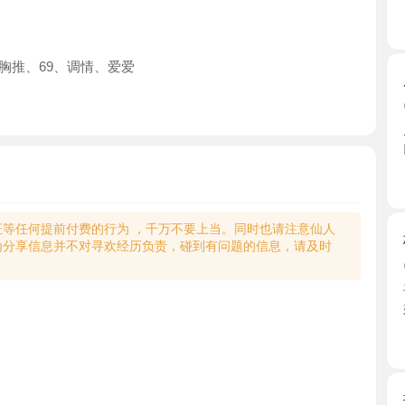
69、调情、爱爱
服务系杨
2026-0
朋友推荐 
门一头 ...
浙江省
何提前付费的行为 ，千万不要上当。同时也请注意仙人
杭州深喉
享信息并不对寻欢经历负责，碰到有问题的信息，请及时
2026-0
平台找的这
始，一 ...
浙江省
拱墅大奶
2026-0
朋友推的
又纯又 ...