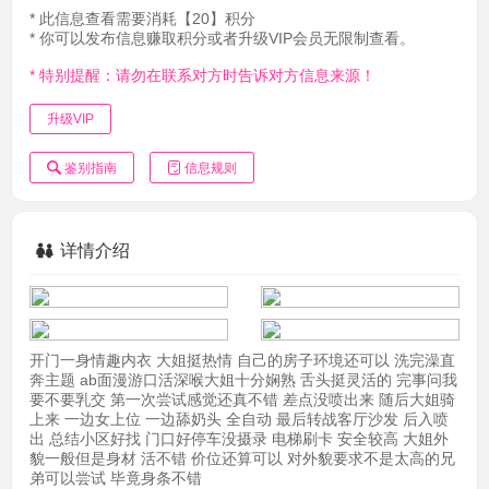
* 此信息查看需要消耗【20】积分
* 你可以发布信息赚取积分或者升级VIP会员无限制查看。
* 特别提醒：请勿在联系对方时告诉对方信息来源！
升级VIP
鉴别指南
信息规则
详情介绍
开门一身情趣内衣 大姐挺热情 自己的房子环境还可以 洗完澡直
奔主题 ab面漫游口活深喉大姐十分娴熟 舌头挺灵活的 完事问我
要不要乳交 第一次尝试感觉还真不错 差点没喷出来 随后大姐骑
上来 一边女上位 一边舔奶头 全自动 最后转战客厅沙发 后入喷
出 总结小区好找 门口好停车没摄录 电梯刷卡 安全较高 大姐外
貌一般但是身材 活不错 价位还算可以 对外貌要求不是太高的兄
弟可以尝试 毕竟身条不错