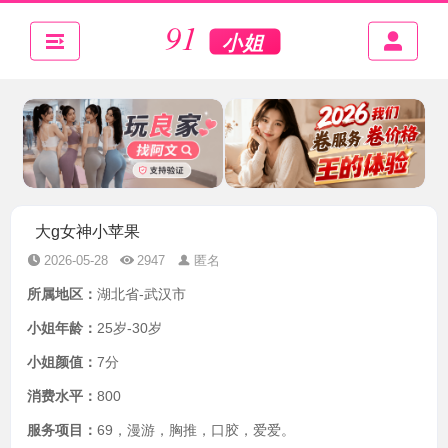
大g女神小苹果
2026-05-28
2947
匿名
所属地区：
湖北省-武汉市
小姐年龄：
25岁-30岁
小姐颜值：
7分
消费水平：
800
服务项目：
69，漫游，胸推，口胶，爱爱。