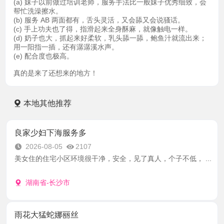
(a) 妹子以前做过培训老师，服务手法比一般妹子优秀细致，会
帮忙洗澡擦水。
(b) 服务 AB 两面都有，舌头灵活，又会舔又会说骚话。
(c) 手上功夫也了得，指滑起来全身酥麻，就像触电一样。
(d) 奶子也大，抓起来好柔软，乳头舔一舔，鲍鱼汁就流出来；
用一阳指一插，还有潺潺溪水声。
(e) 配合度也极高。
真的是来了还想来的地方！
本地其他推荐
良家少妇下海服务多
2026-08-05
2107
美女住的住宅小区环境很干净，安全，见了真人，个子不低， ...
湖南省-长沙市
雨花大猛蛇娜丽丝