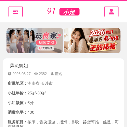
风流御姐
2026-05-27
2382
匿名
所属地区：
湖南省-长沙市
小姐年龄：
25岁-30岁
小姐颜值：
6分
消费水平：
400
服务项目：
按摩，舌尖漫游，指滑，鼻吸，舔蛋臀推，丝足，海
底捞月等…