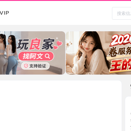
本地其
昌平邻家
2026-0
说句实话
觉还蛮 ...
北京市