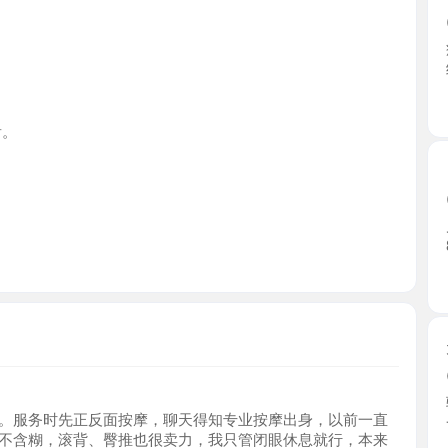
北京市
昌平回龙
2026-0
川妹子，玲
8张套 ...
北京市
天通苑虎
2026-0
验证天通
务时先正反面按摩，聊天得知专业按摩出身，以前一直
一次， ...
糊，滚背、臀推也很卖力，我只管闭眼休息就行，本来
北京市
三角区和蛋蛋，偶尔手指划过菊花处，既羞耻又舒服。
，再配上老师的坏笑和身材，视觉触觉拉满，舒服感觉
昌平立水
度考虑，不是完成任务让你快速123出货，而是真在让
2026-0