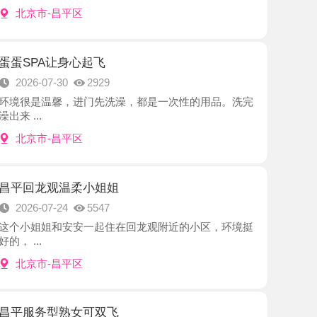
A让身心起飞
7-30
2929
温馨，进门先洗澡，都是一次性的用品。洗完
-昌平区
观温柔小姐姐
7-24
5547
姐和安安一起住在回龙观附近的小区，环境挺
-昌平区
型熟女可双飞
7-24
3339
多消停了，最近加班累了腰酸背痛的，哥们儿