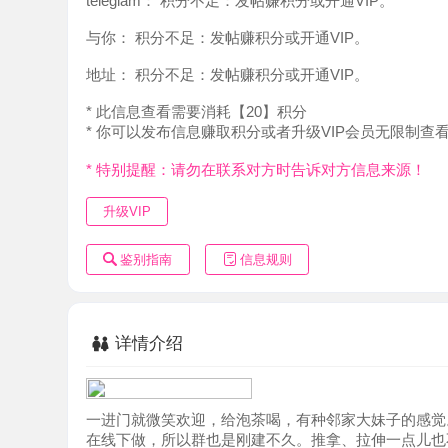
地址：
积分不足：发帖赚积分或开通VIP。
* 此信息查看需要消耗【20】积分
* 你可以发布信息赚取积分或者升级VIP会员无限制查看。
* 特别提醒：请勿在联系对方时告诉对方信息来源！
升级VIP
鉴别指南
信息规则
详情介绍
一进门就微笑欢迎，给泡茶喝，有种邻家大妹子的感觉。服
在线下做，所以群也是刚建不久。推拿、拉伸一点儿也不含
我这几天身体一直紧绷酸痛，一套完成后神清气爽。
按摩下来后，开始按摩三角区和蛋蛋，加热后的精油涂抹在
最后，进入最精彩环节，转圈抚摸弟弟处，又热又麻又湿滑
直通天灵盖。跟其他老师不一样的是，老师完全是站在顾客角