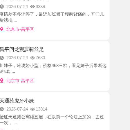
-昌平区
观萝莉丝足
7-24
7630
珑娇小型，价格468三档，看见妹子后果断选
-昌平区
牙小妹
7-24
13814
苑公寓楼五层，在以前一个论坛上加的，去过
-昌平区
桥小丽家
7-24
2508