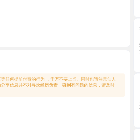
蛋蛋SP
2026-0
环境很是
澡出来 ...
北京市
何提前付费的行为 ，千万不要上当。同时也请注意仙人
昌平回龙
享信息并不对寻欢经历负责，碰到有问题的信息，请及时
2026-0
这个小姐
好的， ...
北京市
昌平服务
2026-0
疫情差不
给我推 ...