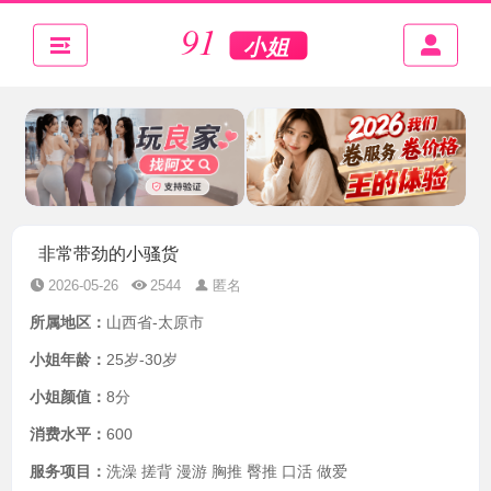
非常带劲的小骚货
2026-05-26
2544
匿名
所属地区：
山西省-太原市
小姐年龄：
25岁-30岁
小姐颜值：
8分
消费水平：
600
服务项目：
洗澡 搓背 漫游 胸推 臀推 口活 做爱