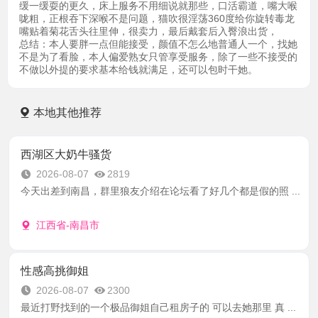
缓一缓耍的更久，床上服务不用细说就那些，口活霸道，嘴大喉
咙粗，正根吞下深喉不是问题，猫吹很淫荡360度给你旋转毒龙
嘴贴着菊花舌头往里伸，很卖力，最后戴套后入臀浪出货，
总结：本人要胖一点但能接受，颜值不怎么地普通人一个，找她
不是为了看脸，本人偏爱熟女只管享受服务，除了一些不接受的
不做以外提的要求基本给钱就满足，还可以包时干她。
本地其他推荐
西湖区大奶牛骚货
2026-08-07
2819
今天出差到南昌，群里狼友介绍在论坛看了好几个都是假的照 ...
江西省-南昌市
性感高挑御姐
2026-08-07
2300
最近打野找到的一个极品御姐自己租房子的 可以去她那里 真 ...