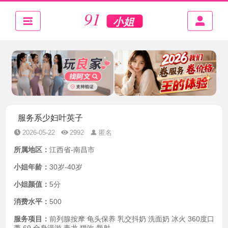
服务系少妇叶英子
2026-05-22
2992
匿名
所属地区：
江西省-南昌市
小姐年龄：
30岁-40岁
小姐颜值：
5分
消费水平：
500
服务项目：
前列腺按摩 龟头保养 乳交抖奶 洗面奶 冰火 360度口
萧 69 全身漫游 毒龙 猫吹 颜射