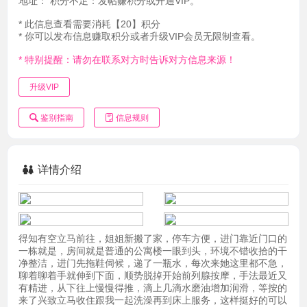
地址：
积分不足：发帖赚积分或开通VIP。
* 此信息查看需要消耗【20】积分
* 你可以发布信息赚取积分或者升级VIP会员无限制查看。
* 特别提醒：请勿在联系对方时告诉对方信息来源！
升级VIP
鉴别指南
信息规则
详情介绍
得知有空立马前往，姐姐新搬了家，停车方便，进门靠近门口的
一栋就是，房间就是普通的公寓楼一眼到头，环境不错收拾的干
净整洁，进门先拖鞋伺候，递了一瓶水，每次来她这里都不急，
聊着聊着手就伸到下面，顺势脱掉开始前列腺按摩，手法最近又
有精进，从下往上慢慢得推，滴上几滴水磨油增加润滑，等按的
来了兴致立马收住跟我一起洗澡再到床上服务，这样挺好的可以