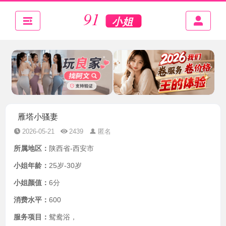
雁塔小骚妻
2026-05-21
2439
匿名
所属地区：
陕西省-西安市
小姐年龄：
25岁-30岁
小姐颜值：
6分
消费水平：
600
服务项目：
鸳鸯浴，