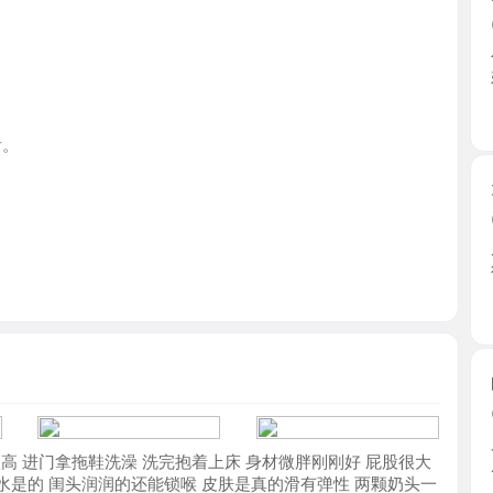
广东省
天河颜值
2026-0
朋友推荐
得，五官 ..
广东省
白云肥臀
2026-0
又是在一
门拿拖鞋洗澡 洗完抱着上床 身材微胖刚刚好 屁股很大
底的。 ...
的 闺头润润的还能锁喉 皮肤是真的滑有弹性 两颗奶头一
广东省
屁股翘起 那叫声回味无穷 带套直接一插到底 活塞运动
这个叫小鸟回巢 这老师每座一个活就说一个活的名字 真是
舒服，体验感特别好，打电话联系老师最方便
白云可S
2026-0