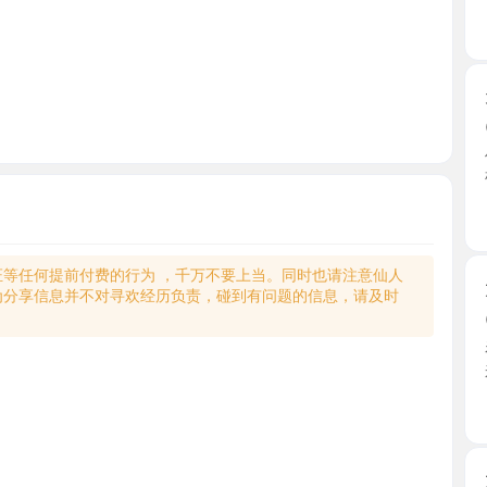
天河长腿
2026-0
偶然刷到
敬。直 ...
广东省
何提前付费的行为 ，千万不要上当。同时也请注意仙人
大奶少妇
享信息并不对寻欢经历负责，碰到有问题的信息，请及时
2026-0
看了照片
来到楼 ...
广东省
大长腿小
2026-0
小区课室，
姐，很爱 ..