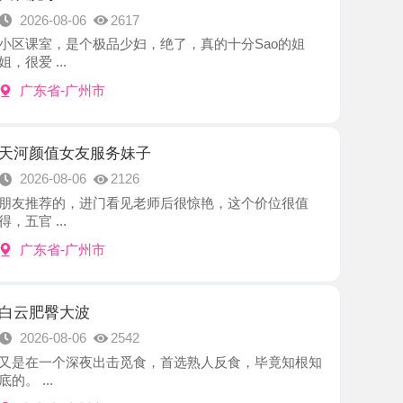
-广州市
女友服务妹子
8-06
2126
的，进门看见老师后很惊艳，这个价位很值
.
-广州市
大波
8-06
2542
个深夜出击觅食，首选熟人反食，毕竟知根知
-广州市
M少妇
8-05
2693