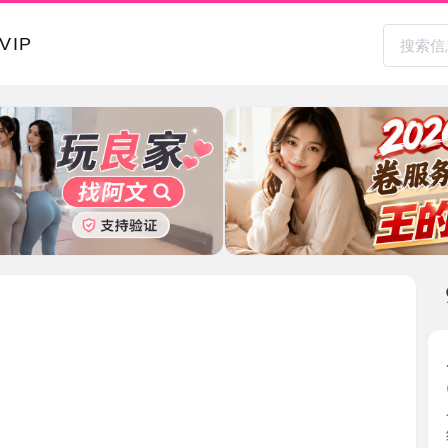
本地其
后入蜜桃
2026-0
今天心情
约好时 ...
广东省