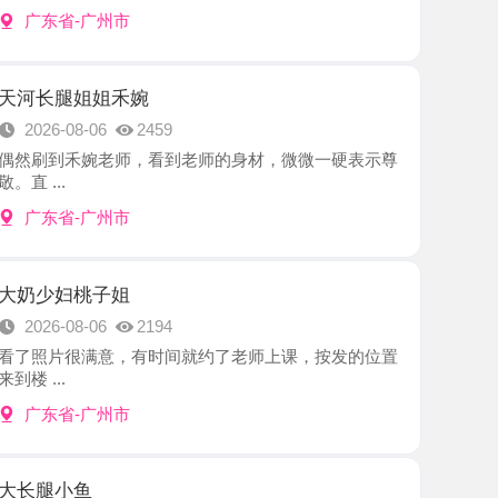
姐姐禾婉
8-06
2459
禾婉老师，看到老师的身材，微微一硬表示尊
-广州市
桃子姐
8-06
2194
很满意，有时间就约了老师上课，按发的位置
-广州市
鱼
8-06
2617
是个极品少妇，绝了，真的十分Sao的姐
.