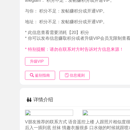
地址：
积分不足：发帖赚积分或开通VIP。
* 此信息查看需要消耗【20】积分
* 你可以发布信息赚取积分或者升级VIP会员无限制查看。
* 特别提醒：请勿在联系对方时告诉对方信息来源！
升级VIP
鉴别指南
信息规则
详情介绍
V朋友推荐的联系方式 语音遥控上楼 人跟照片相似度很高 进
后入一插到底 丝袜 情趣衣服很多 口水做的时候就跟喷水是
吸就变大变硬 很有吸食感 从小腹舔到阴睇一口下去直接让她
下 直接喷机油了 拔出来直接怼进嘴里 含糊不清的告诉我 
配合灵魂潮汐呀值得大家品鉴，快餐洗吹做2米，口的特别