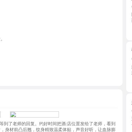
江苏省
张家港市
2026-0
妹妹在小
姑娘， ...
江苏省
姑苏小妹
2026-0
近期闲来
了老师的回复。约好时间把酒:店位置发给了老师，看到
去到战 ...
身材前凸后翘，纹身精致温柔体贴，声音好听，让血脉膨
江苏省
前后上下都认真的:清洗，出了浴室很主动的帮忙擦干身
活很不错并且时间也长，下面也是干净无味里面粉嫩，
上就受:不了，腰上不自觉的更用力了，直接:发射。在
各种姿势，十分大胆，老师很有耐心，什么姿势都配
吴中区小
起喜欢的双人游戏，刚进去感觉很紧很温暖，刚开始老
2026-0