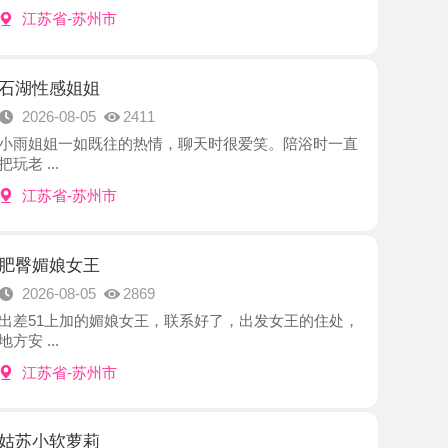
姐姐
8-05
2411
一如既往的热情，聊天时很爱笑。陪浴时一直
-苏州市
女王
8-05
2869
加的媚娘女王，联系好了，出发女王的住处，
-苏州市
萝莉
8-05
2595
出差朋友推荐的妹子，提前约好行程时间见
.