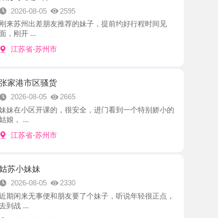
-苏州市
区骚货
8-05
2665
区开课的，很安全，进门看到一个特别娇小的
-苏州市
妹
8-05
2330
无事便和朋友要了个妹子，听说年轻很正点，
-苏州市
不点
8-05
2359