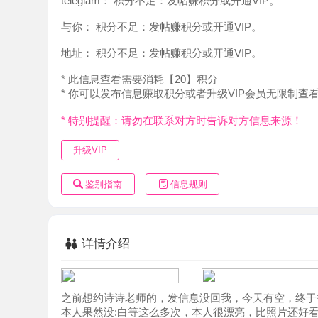
地址：
积分不足：发帖赚积分或开通VIP。
* 此信息查看需要消耗【20】积分
* 你可以发布信息赚取积分或者升级VIP会员无限制查看。
* 特别提醒：请勿在联系对方时告诉对方信息来源！
升级VIP
鉴别指南
信息规则
详情介绍
之前想约诗诗老师的，发信息没回我，今天有空，终于等到
本人果然没:白等这么多次，本人很漂亮，比照片还好看，
胀。两人聊了一会，气氛差不多便开始洗澡，洗的很仔细，
体，态度服务很好。修长的双腿配上黑丝诱惑十足，老师口
整个过程很有感觉，然后带上雨伞开工，老师太会了，一个女
床上抱着老师聊天，休息了一会再次提枪上马，七上八下，
合，看着完美的酮体，感觉爱不释手玩得不亦乐平开始玩一