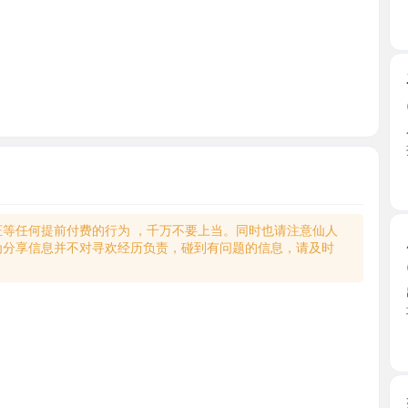
石湖性感
2026-0
小雨姐姐
把玩老 ...
江苏省
何提前付费的行为 ，千万不要上当。同时也请注意仙人
肥臀媚娘
享信息并不对寻欢经历负责，碰到有问题的信息，请及时
2026-0
出差51上
地方安 ...
江苏省
姑苏小软
2026-0
刚来苏州
面，刚开 ..