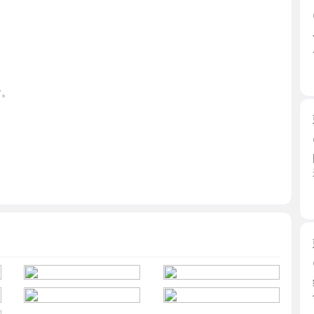
江苏省
鼓楼大白
2026-0
刚休息好
来的活 ...
江苏省
鼓楼兼职
2026-0
约了好多
信息都 ...
江苏省
做长期回头客生意。（无任何套路人到付款）。
秦淮轻熟
2026-0