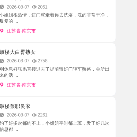
-南京市
臀熟女
8-07
2758
联系直接过去了提前留好门轻车熟路，会所出
-南京市
良家
8-07
2261
次都约不上，小姐姐平时都上班，发了好几次
-南京市
御姐
8-07
2852