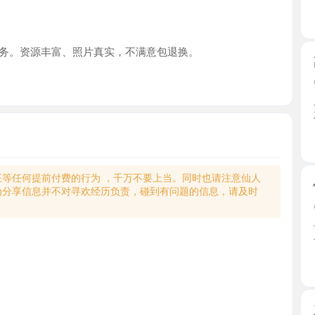
资源丰富、照片真实，不满意包退换。
高颜值模
2026-0
朋友推荐
就过去 ...
江苏省
何提前付费的行为 ，千万不要上当。同时也请注意仙人
性感御姐
享信息并不对寻欢经历负责，碰到有问题的信息，请及时
2026-0
去过很多
一下， ...
江苏省
三通小姐
2026-0
小姐姐很
反复的 ...