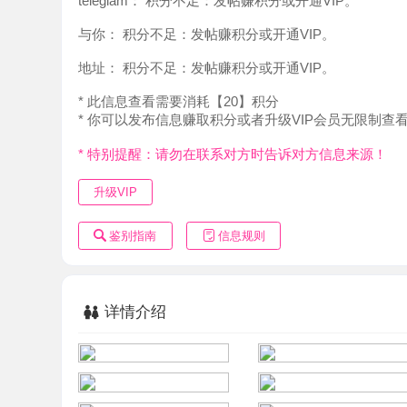
地址：
积分不足：发帖赚积分或开通VIP。
* 此信息查看需要消耗【20】积分
* 你可以发布信息赚取积分或者升级VIP会员无限制查看。
* 特别提醒：请勿在联系对方时告诉对方信息来源！
升级VIP
鉴别指南
信息规则
详情介绍
情愿您不消费，也不愿意您花冤枉钱,一次合作终身朋友、
下载火鱼app，扫码添加火鱼号，扫图片中的二维码联系。
苹果：App Store 搜索 火鱼