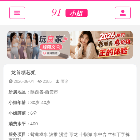
龙首糖芯姐
2026-06-04
2185
匿名
所属地区：
陕西省-西安市
小姐年龄：
30岁-40岁
小姐颜值：
6分
消费水平：
400
服务项目：
鸳鸯戏水 波推 漫游 毒龙 十指弹 水中含 丝袜丁字裤
高跟鞋