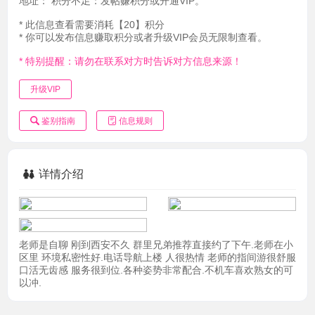
地址：
积分不足：发帖赚积分或开通VIP。
* 此信息查看需要消耗【20】积分
* 你可以发布信息赚取积分或者升级VIP会员无限制查看。
* 特别提醒：请勿在联系对方时告诉对方信息来源！
升级VIP
鉴别指南
信息规则
详情介绍
老师是自聊 刚到西安不久 群里兄弟推荐直接约了下午.老师在小
区里 环境私密性好.电话导航上楼 人很热情 老师的指间游很舒服
口活无齿感 服务很到位.各种姿势非常配合.不机车喜欢熟女的可
以冲.