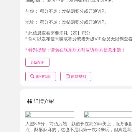
地址：
积分不足：发帖赚积分或开通VIP。
* 此信息查看需要消耗【20】积分
* 你可以发布信息赚取积分或者升级VIP会员无限制查看。
* 特别提醒：请勿在联系对方时告诉对方信息来源！
升级VIP
鉴别指南
信息规则
详情介绍
人照8-9分，前凸后翘，颜值长在我的审美上，服务很贴心
点，酥酥麻麻的，这也不是我第一次出来玩，但真是我第一
来了，一会揉揉奶子，一会揉揉小穴，aa过程姿势随意，上
流，热热的好舒服，最后后入式抱着她的大屁股一顿狂插射