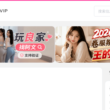
本地其
婺城E胸
2026-0
老师房间
后，我 ...
浙江省