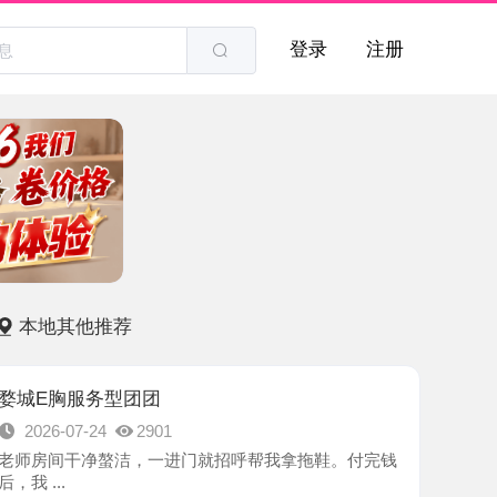
登录
注册
他推荐
服务型团团
7-24
2901
干净螯洁，一进门就招呼帮我拿拖鞋。付完钱
-金华市