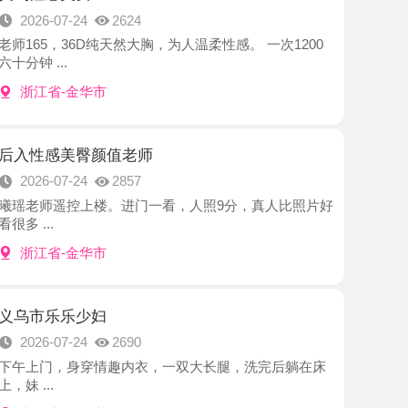
-金华市
美臀颜值老师
7-24
2857
控上楼。进门一看，人照9分，真人比照片好
-金华市
乐少妇
7-24
2690
，身穿情趣内衣，一双大长腿，洗完后躺在床
-金华市
肉包
7-24
2454