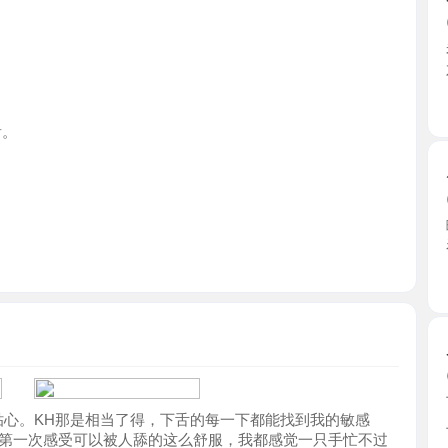
浙江省
后入性感
2026-0
曦瑶老师遥
看很多 ...
浙江省
义乌市乐
2026-0
下午上门
。KH那是相当了得，下舌的每一下都能找到我的敏感
上，妹 ...
次感受可以被人舔的这么舒服，我都感觉一只手忙不过
浙江省
位功夫很棒，很会夹，随着她的狂叫，BB里涌出一股暖
出。
义乌大奶
2026-0