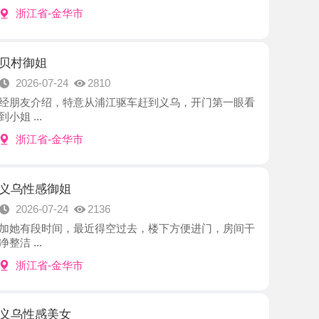
7-24
2810
绍，特意从浦江驱车赶到义乌，开门第一眼看
-金华市
御姐
7-24
2136
时间，最近得空过去，楼下方便进门，房间干
-金华市
美女
7-24
2624
36D纯天然大胸，为人温柔性感。 一次1200
.