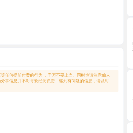
贝村御姐
2026-0
经朋友介
到小姐 ...
浙江省
何提前付费的行为 ，千万不要上当。同时也请注意仙人
义乌性感
享信息并不对寻欢经历负责，碰到有问题的信息，请及时
2026-0
加她有段
净整洁 ...
浙江省
义乌性感
2026-0
老师165，
六十分钟 ..