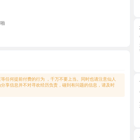
城阳骚嫩
2026-0
这个妹子
话介绍 ...
山东省
何提前付费的行为 ，千万不要上当。同时也请注意仙人
市北三点
享信息并不对寻欢经历负责，碰到有问题的信息，请及时
2026-0
人美奶圆
衣服洗 ...
山东省
青岛小高
2026-0
妹子经常
丰满皮 ...