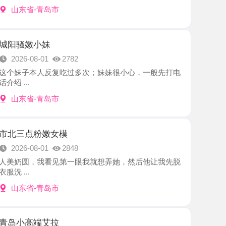
小妹
8-01
2782
本人反复吃过多次；妹妹很小心，一般先打电
-青岛市
粉嫩女模
8-01
2848
，我看见第一眼我就想弄她，然后他让我先脱
-青岛市
端艾拉
7-31
2398
不接电话约了好久才约上，兼职很少接，健身