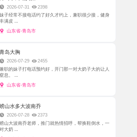
-青岛市
7-29
2455
子打电话预约好，开门那一对大奶子大的让人
-青岛市
大波南乔
7-28
2373
南乔老师，推门就热情招呼，帮换鞋倒水，一
-青岛市
庆庆
7-27
2472