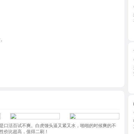
山东省
青岛大胸
2026-0
兼职的妹
窒息。 ...
山东省
崂山水多
2026-0
崂山大波
活百试不爽。白虎馒头逼又紧又水，啪啪的时候爽的不
对大奶 ...
比超高，值得二刷！
山东省
青岛骚货
2026-0