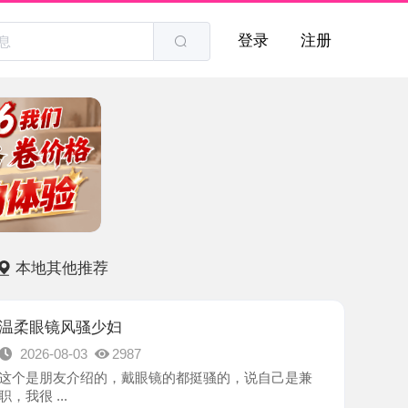
登录
注册
他推荐
风骚少妇
8-03
2987
友介绍的，戴眼镜的都挺骚的，说自己是兼
.
-青岛市