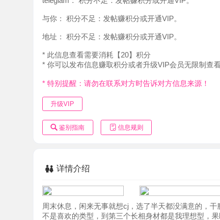
地址：
积分不足：发帖赚积分或开通VIP。
* 此信息查看需要消耗【20】积分
* 你可以发布信息赚取积分或者升级VIP会员无限制查看。
* 特别提醒：请勿在联系对方时告诉对方信息来源！
升级VIP
鉴别指南
信息规则
详情介绍
周末休息，闲来无事就想cj，选了半天都没满意的，干脆去
不是喜欢的类型，到第三个长相身材都是我理想型，果断安排
个放松和享受，一套服务下来本狼鸡儿已经硬梆梆了，妹妹
的爽，那pp摩擦dd的感觉特别舒服，最后也是舒服的射mm