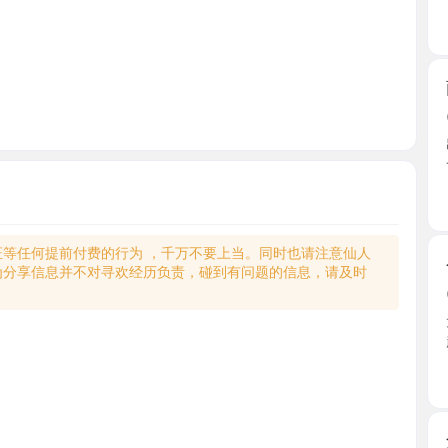
雨花大猛
2026-0
出差长沙，
一番， ...
湖南省
何提前付费的行为 ，千万不要上当。同时也请注意仙人
个人兼职
享信息并不对寻欢经历负责，碰到有问题的信息，请及时
2026-0
无聊看群
起。路上 ..
湖南省
角色扮演
2026-0
老师休息
人照对 ...