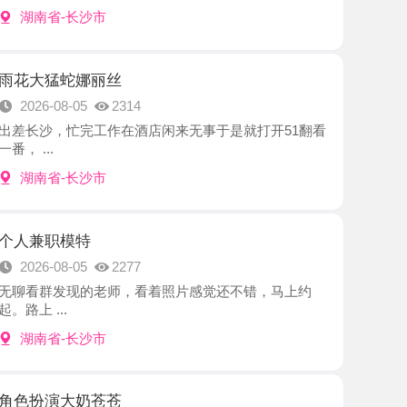
蛇娜丽丝
8-05
2314
忙完工作在酒店闲来无事于是就打开51翻看
-长沙市
模特
8-05
2277
发现的老师，看着照片感觉还不错，马上约
.
-长沙市
大奶苍苍
8-02
2845
了好久，看到她开了，马上预约时间，一进门