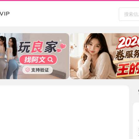
本地其
良家少妇
2026-0
美女住的
不低， ...
湖南省