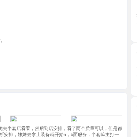
湖南省
树木岭小
2026-0
非常感谢5
来出差 ...
湖南省
长沙莞式
2026-0
开车直接
半套店看看，然后到店安排，看了两个质量可以，但是都
力，身材 ..
，妹妹去拿上装备就开始a，b面服务，半套嘛主打一
湖南省
问要哪种出水，我没试过臀推，选了尝试一下，别说真
屁屁上了。
高颜值性
2026-0