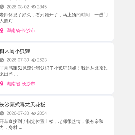
-长沙市
狐狸
7-30
2523
1风流让我认识了小狐狸姐姐！我是从北京过
-长沙市
毒龙天花板
7-30
2094
到了指定位置上楼，老师很热情，很有亲和
.
-长沙市
感美女
7-29
2434