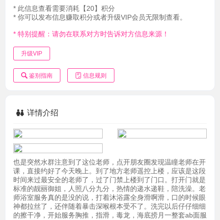
* 此信息查看需要消耗【20】积分
* 你可以发布信息赚取积分或者升级VIP会员无限制查看。
* 特别提醒：请勿在联系对方时告诉对方信息来源！
升级VIP
鉴别指南
信息规则
详情介绍
也是突然水群注意到了这位老师，点开朋友圈发现温瞳老师在开
课，直接约好了今天晚上。到了地方老师遥控上楼，应该是这段
时间来过最安全的老师了，过了门禁上楼到了门口。打开门就是
标准的靓丽御姐，人照八分九分，热情的递水递鞋，陪洗澡。老
师浴室服务真的是没的说，打着沐浴露全身滑啊滑，口的时候眼
神都拉丝了，还伴随着暴击深喉根本受不了。洗完以后仔仔细细
的擦干净，开始服务胸推，指滑，毒龙，海底捞月一整套ab面服