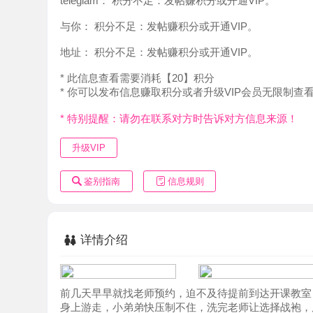
地址：
积分不足：发帖赚积分或开通VIP。
* 此信息查看需要消耗【20】积分
* 你可以发布信息赚取积分或者升级VIP会员无限制查看。
* 特别提醒：请勿在联系对方时告诉对方信息来源！
升级VIP
鉴别指南
信息规则
详情介绍
前几天早早就找老师预约，迫不及待提前到达开课教室，一
身上游走，小弟弟快压制不住，洗完老师让选择战袍，房间
狠狠的舌了一番，然后老师灵活的舌头在全身游走，再一口
上雨伞，先上，在传统，老师很敏感，水分超多，动情处，
水，休息半刻，跟老师愉快聊天，再忍不住亲吻起来，换上
大战起来，总的来说老师感觉有点反差，是不可多得的媚体