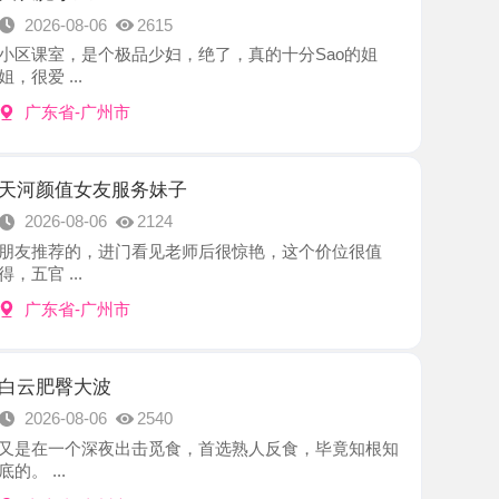
-广州市
女友服务妹子
8-06
2124
的，进门看见老师后很惊艳，这个价位很值
.
-广州市
大波
8-06
2540
个深夜出击觅食，首选熟人反食，毕竟知根知
-广州市
M少妇
8-05
2693