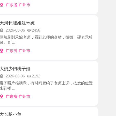
姐姐禾婉
8-06
2458
禾婉老师，看到老师的身材，微微一硬表示尊
-广州市
桃子姐
8-06
2192
很满意，有时间就约了老师上课，按发的位置
-广州市
鱼
8-06
2615
是个极品少妇，绝了，真的十分Sao的姐
.