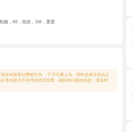
69，泡澡，SM，爱爱
天河长腿
2026-0
偶然刷到
敬。直 ...
广东省
何提前付费的行为 ，千万不要上当。同时也请注意仙人
大奶少妇
享信息并不对寻欢经历负责，碰到有问题的信息，请及时
2026-0
看了照片
来到楼 ...
广东省
大长腿小
2026-0
小区课室，
姐，很爱 ..