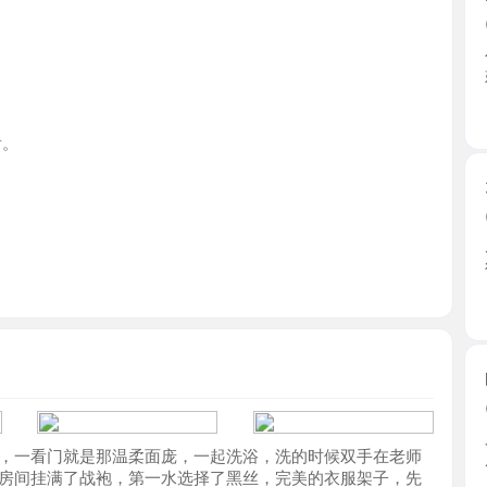
广东省
天河颜值
2026-0
朋友推荐
得，五官 ..
广东省
白云肥臀
2026-0
又是在一
看门就是那温柔面庞，一起洗浴，洗的时候双手在老师
底的。 ...
挂满了战袍，第一水选择了黑丝，完美的衣服架子，先
广东省
含住弟弟，眼神看着我，媚眼如丝，这立刻忍不住，带
修长大腿狠狠夹住身体，不自觉的呻吟，让你不自觉出
老师经典战袍瑜伽裤，立刻昂首起立，这忍不了，立刻
，体验感十足。
白云可S
2026-0