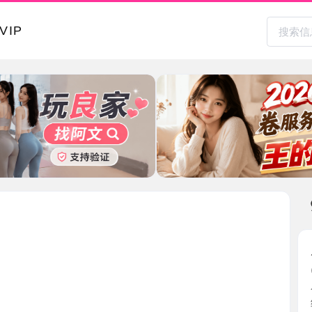
本地其
后入蜜桃
2026-0
今天心情
约好时 ...
广东省