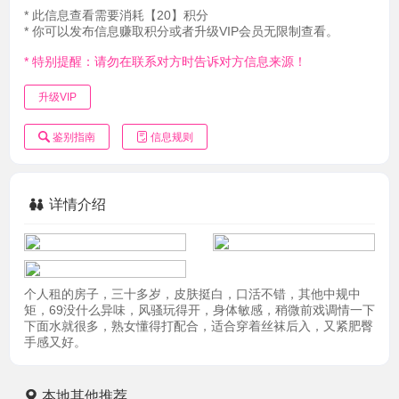
* 此信息查看需要消耗【20】积分
* 你可以发布信息赚取积分或者升级VIP会员无限制查看。
* 特别提醒：请勿在联系对方时告诉对方信息来源！
升级VIP
鉴别指南
信息规则
详情介绍
个人租的房子，三十多岁，皮肤挺白，口活不错，其他中规中
矩，69没什么异味，风骚玩得开，身体敏感，稍微前戏调情一下
下面水就很多，熟女懂得打配合，适合穿着丝袜后入，又紧肥臀
手感又好。
本地其他推荐